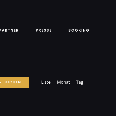
PARTNER
PRESSE
BOOKING
Veranstaltung
Liste
Monat
Tag
Ansichten-
N SUCHEN
Navigation