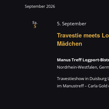
nach
wählen.
September 2026
Veranstaltungen
und
Schlüsselwort.
Sa.
5. September
5
Ansichten,
Travestie meets Lo
Mädchen
Navigation
Manus Treff Logport-Bis
Nordrhein-Westfalen, Ger
Travestieshow in Duisburg 
im Manustreff – Carla Gold 