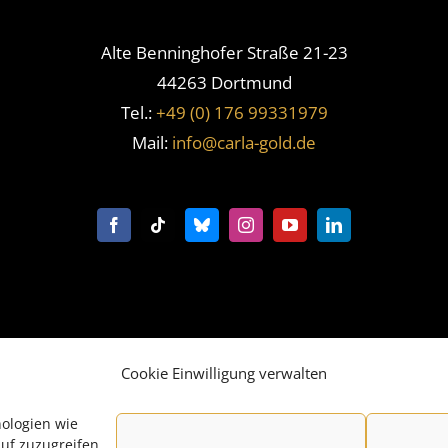
Alte Benninghofer Straße 21-23
44263 Dortmund
Tel.:
+49 (0) 176 99331979
Mail:
info@carla-gold.de
Cookie Einwilligung verwalten
nologien wie
uf zuzugreifen.