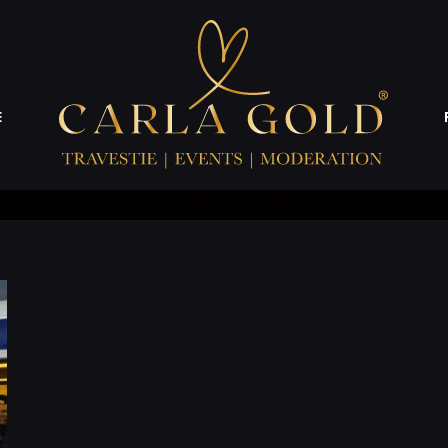
Logport
E