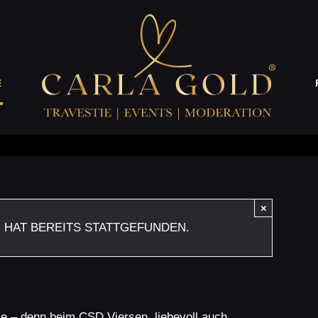
CSD Tönisvorst
E
×
rst
 HAT BEREITS STATTGEFUNDEN.
11. Juli
gie – denn beim CSD Viersen, liebevoll auch