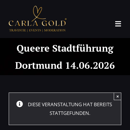
Skip
to
content
Tog
Navi
Home
Queere Stadtführung
PROFESSIONS
Dortmund 14.06.2026
Termine
Partner
×
Presse
DIESE VERANSTALTUNG HAT BEREITS
STATTGEFUNDEN.
Booking