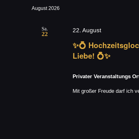
nach
wählen.
August 2026
Veranstaltungen
und
Schlüsselwort.
Sa.
22. August
22
Ansichten,
✨💍 Hochzeitsglock
Liebe! 💍✨
Navigation
Privater Veranstaltungs O
Mit großer Freude darf ich 