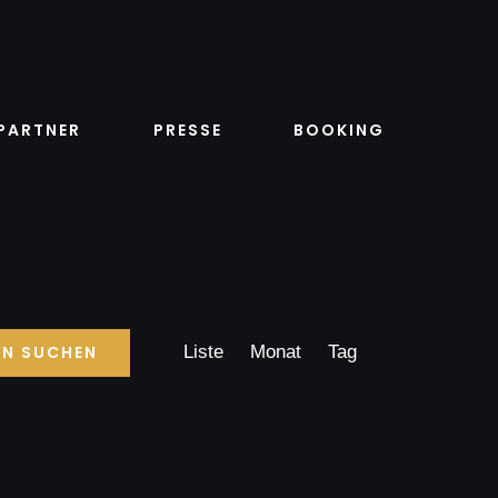
en
PARTNER
PRESSE
BOOKING
Veranstaltung
N SUCHEN
Liste
Monat
Tag
Ansichten-
Navigation